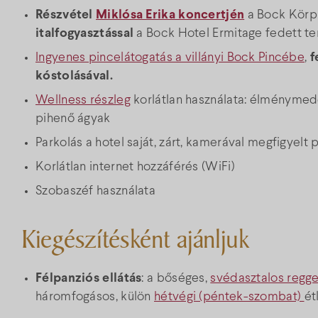
Részvétel
Miklósa Erika koncertjén
a Bock Kör
italfogyasztással
a Bock Hotel Ermitage fedett te
Ingyenes pincelátogatás a villányi Bock Pincébe
,
f
kóstolásával.
Wellness részleg
korlátlan használata: élménymede
pihenő ágyak
Parkolás a hotel saját, zárt, kamerával megfigyelt
Korlátlan internet hozzáférés (WiFi)
Szobaszéf használata
Kiegészítésként ajánljuk
Félpanziós ellátás
: a bőséges,
svédasztalos regge
háromfogásos, külön
hétvégi (péntek-szombat)
ét