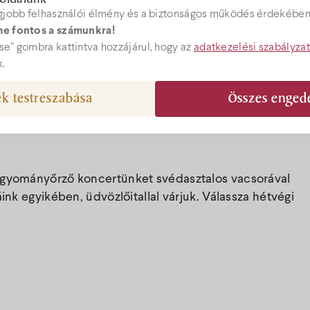
gjobb felhasználói élmény és a biztonságos működés érdekében 
e fontos a számunkra!
Árak
ebshop
e” gombra kattintva hozzájárul, hogy az
adatkezelési szabályza
k.
Akciók
k testreszabása
Összes enged
el@bock.hu
Ajándékutal
 72 492 919
hagyományőrző koncertünket svédasztalos vacsorával
Programok
ink egyikében, üdvözlőitallal várjuk. Válassza hétvégi