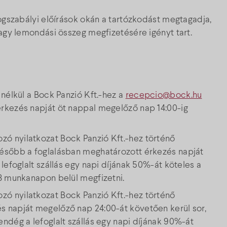
jogszabályi előírások okán a tartózkodást megtagadja,
vagy lemondási összeg megfizetésére igényt tart.
 nélkül a Bock Panzió Kft.-hez a
recepcio@bock.hu
rkezés napját öt nappal megelőző nap 14:00-ig
ó nyilatkozat Bock Panzió Kft.-hez történő
később a foglalásban meghatározott érkezés napját
lefoglalt szállás egy napi díjának 50%-át köteles a
 3 munkanapon belül megfizetni.
ó nyilatkozat Bock Panzió Kft.-hez történő
s napját megelőző nap 24:00-át követően kerül sor,
ndég a lefoglalt szállás egy napi díjának 90%-át