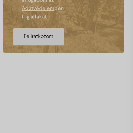
elfogadom az
Adatvédelem
ben
foglaltakat