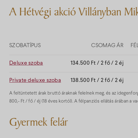
A Hétvégi akció Villányban Mik
SZOBATÍPUS
CSOMAG ÁR
FÉ
Deluxe szoba
134.500 Ft / 2 fő / 2 éj
Private deluxe szoba
138.500 Ft / 2 fő / 2 éj
A feltüntetett árak bruttó áraknak felelnek meg, és az idegenf
800,- Ft / fő / éj (18 éves kortól). A félpanziós ellátás árában a 
Gyermek felár