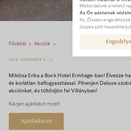
Weboldalunk a lehető le
Az Ön adatainak védelm
W
Az „Összes engedélyezés
összes sütit használhatju
Engedélye
Főoldal
Akciók
hot
+36
2025. DECEMBER 5. - 7.
Miklósa Erika a Bock Hotel Ermitage-ban! Élvezze 
és korlátlan italfogyasztással. Pihenjen Deluxe szobá
akciónkat, és töltődjön fel Villányban!
Kérjen ajánlatot most!
Ajánlatkérés