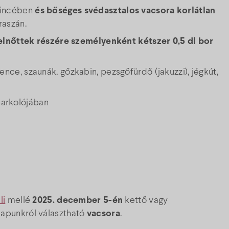
pincében
és bőséges svédasztalos vacsora korlátlan
raszán.
elnőttek részére személyenként kétszer 0,5 dl bor
nce, szaunák, gőzkabin, pezsgőfürdő (jakuzzi), jégkút,
 parkolójában
li
mellé
2025. december 5-én
kettő vagy
lapunkról választható
vacsora
.