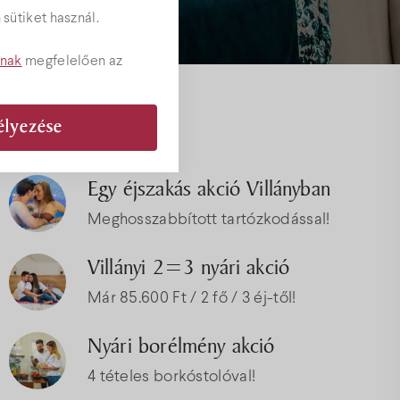
sütiket használ.
tnak
megfelelően az
Akciók
élyezése
ványok
Egy éjszakás akció Villányban
Meghosszabbított tartózkodással!
Villányi 2=3 nyári akció
Már 85.600 Ft / 2 fő / 3 éj-től!
Nyári borélmény akció
4 tételes borkóstolóval!