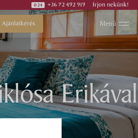
+36 72 492 919
Írjon nekünk!
Menü
Ajánlatkérés
klósa Erikával
Spa