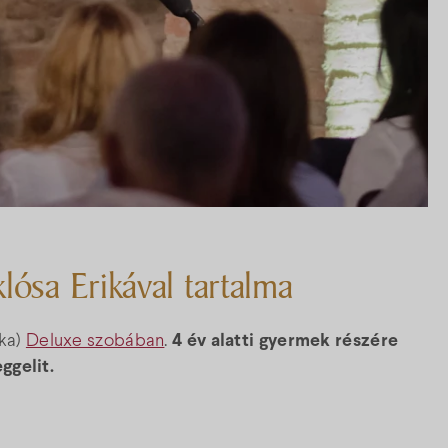
lósa Erikával tartalma
aka)
Deluxe szobában
.
4 év alatti gyermek részére
ggelit.