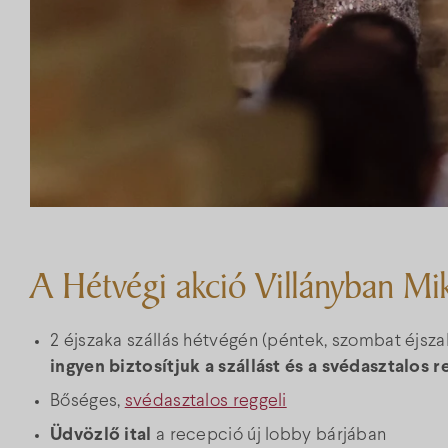
A Hétvégi akció Villányban Mik
2 éjszaka szállás hétvégén (péntek, szombat éjsz
ingyen biztosítjuk a szállást és a svédasztalos re
Bőséges,
svédasztalos reggeli
Üdvözlő ital
a recepció új lobby bárjában