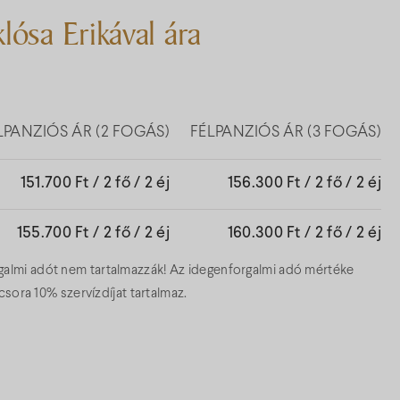
lósa Erikával ára
LPANZIÓS ÁR (2 FOGÁS)
FÉLPANZIÓS ÁR (3 FOGÁS)
151.700 Ft / 2 fő / 2 éj
156.300 Ft / 2 fő / 2 éj
155.700 Ft / 2 fő / 2 éj
160.300 Ft / 2 fő / 2 éj
orgalmi adót nem tartalmazzák! Az idegenforgalmi adó mértéke
vacsora 10% szervízdíjat tartalmaz.