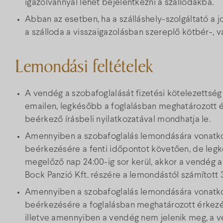
igazolvánnyal lehet bejelentkezni a szállodákba.
Abban az esetben, ha a szálláshely-szolgáltató a 
a szálloda a visszaigazolásban szereplő kötbér-, 
Lemondási feltételek
A vendég a szobafoglalását fizetési kötelezettség
emailen, legkésőbb a foglalásban meghatározott é
beérkező írásbeli nyilatkozatával mondhatja le.
Amennyiben a szobafoglalás lemondására vonatkoz
beérkezésére a fenti időpontot követően, de leg
megelőző nap 24:00-ig sor kerül, akkor a vendég a 
Bock Panzió Kft. részére a lemondástól számított
Amennyiben a szobafoglalás lemondására vonatkoz
beérkezésére a foglalásban meghatározott érkezé
illetve amennyiben a vendég nem jelenik meg, a ve