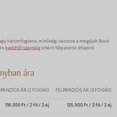
vagy háromfogásos, minőségi vacsora a megújult Bock
és
keddtől szerdáig
eltérő félpanziós étlapról
ányban ára
LPANZIÓS ÁR (2 FOGÁS)
FÉLPANZIÓS ÁR (3 FOGÁS)
116.300 Ft / 2 fő / 2 éj
125.500 Ft / 2 fő / 2 éj