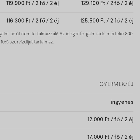
119.900 Ft / 2 fő / 2 éj
129.100 Ft / 2 fő / 2 éj
116.300 Ft / 2 fő / 2 éj
125.500 Ft / 2 fő / 2 éj
orgalmi adót nem tartalmazzák! Az idegenforgalmi adó mértéke 800
a 10% szervízdíjat tartalmaz.
GYERMEK/ÉJ
ingyenes
12.000 Ft / fő / 2 éj
17.000 Ft / fő / 2 éj