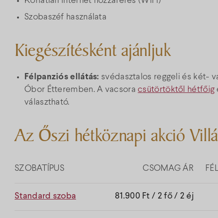
Korlátlan internet hozzáférés (WiFi)
Szobaszéf használata
Kiegészítésként ajánljuk
Félpanziós ellátás:
svédasztalos reggeli és két- 
Óbor Étteremben. A vacsora
csütörtöktől hétfőig
választható.
Az Őszi hétköznapi akció Vill
SZOBATÍPUS
CSOMAG ÁR
FÉ
Standard szoba
81.900 Ft / 2 fő / 2 éj