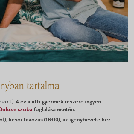
ányban tartalma
özött).
4 év alatti gyermek részére ingyen
Deluxe szoba
foglalása esetén.
ól), késői távozás (16:00), az igénybevételhez