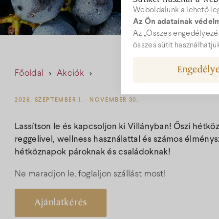
Weboldalunk a lehető le
Az Ön adatainak védelm
W
Az „Összes engedélyezés
összes sütit használhatju
Engedélye
Főoldal
Akciók
hot
+36
2026. SZEPTEMBER 1. - NOVEMBER 30.
Lassítson le és kapcsoljon ki Villányban! Őszi hétkö
reggelivel, wellness használattal és számos élmény
hétköznapok pároknak és családoknak!
Ne maradjon le, foglaljon szállást most!
Ajánlatkérés