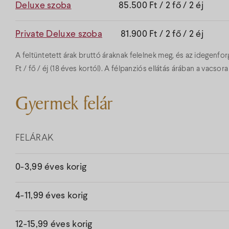
Deluxe szoba
85.500 Ft / 2 fő / 2 éj
Private Deluxe szoba
81.900 Ft / 2 fő / 2 éj
A feltüntetett árak bruttó áraknak felelnek meg, és az idegenf
Ft / fő / éj (18 éves kortól). A félpanziós ellátás árában a vacsor
Gyermek felár
FELÁRAK
0-3,99 éves korig
4-11,99 éves korig
12-15,99 éves korig