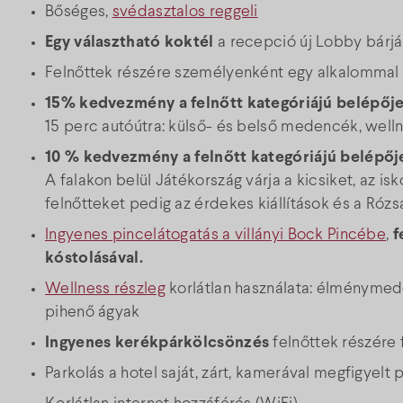
Bőséges,
svédasztalos reggeli
Egy választható koktél
a recepció új Lobby bárj
Felnőttek részére személyenként egy alkalomma
15% kedvezmény a felnőtt kategóriájú belépője
15 perc autóútra: külső- és belső medencék, well
10 % kedvezmény a felnőtt kategóriájú belépőj
A falakon belül Játékország várja a kicsiket, az is
felnőtteket pedig az érdekes kiállítások és a Rózs
Ingyenes pincelátogatás a villányi Bock Pincébe
,
f
kóstolásával.
Wellness részleg
korlátlan használata: élménymede
pihenő ágyak
Ingyenes kerékpárkölcsönzés
felnőttek részére 
Parkolás a hotel saját, zárt, kamerával megfigyelt