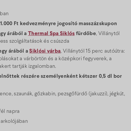
ában
l
1.000 Ft kedvezményre jogosító masszázskupon
gy árából a
Thermal Spa Siklós
fürdőbe
, Villánytól
ness szolgáltatások és csúszda
egy árából a
Siklósi várba
, Villánytól 15 perc autóútra:
kolásokat a várbörtön és a középkori fegyverek, a
akert tartják izgalomban.
elnőttek részére személyenként kétszer 0,5 dl bor
nce, szaunák, gőzkabin, pezsgőfürdő (jakuzzi), jégkút,
fél napra
 parkolójában