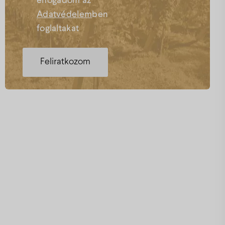
elfogadom az
Adatvédelem
ben
foglaltakat