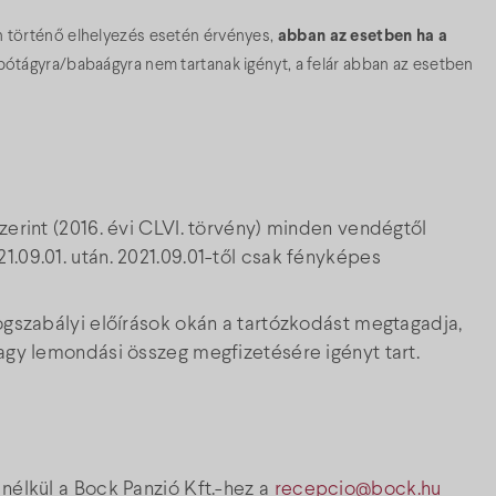
n történő elhelyezés esetén érvényes,
abban az esetben ha a
tágyra/babaágyra nem tartanak igényt, a felár abban az esetben
zerint (2016. évi CLVI. törvény) minden vendégtől
1.09.01. után. 2021.09.01-től csak fényképes
jogszabályi előírások okán a tartózkodást megtagadja,
vagy lemondási összeg megfizetésére igényt tart.
 nélkül a Bock Panzió Kft.-hez a
recepcio@bock.hu