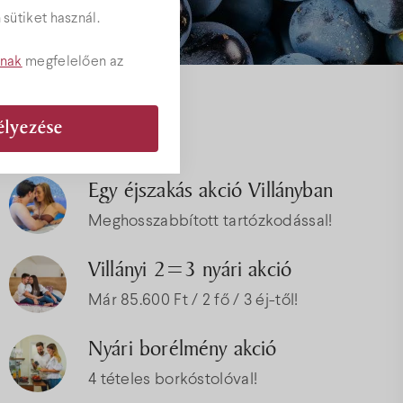
sütiket használ.
tnak
megfelelően az
Akciók
élyezése
ványok
Egy éjszakás akció Villányban
Meghosszabbított tartózkodással!
Villányi 2=3 nyári akció
Már 85.600 Ft / 2 fő / 3 éj-től!
Nyári borélmény akció
4 tételes borkóstolóval!