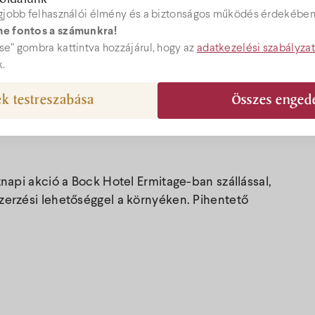
gjobb felhasználói élmény és a biztonságos működés érdekében 
e fontos a számunkra!
Árak
ebshop
e” gombra kattintva hozzájárul, hogy az
adatkezelési szabályza
k.
Akciók
k testreszabása
Összes enged
el@bock.hu
Ajándékutal
 72 492 919
znapi akció a Bock Hotel Ermitage-ban szállással,
Programok
szerzési lehetőséggel a környéken. Pihentető