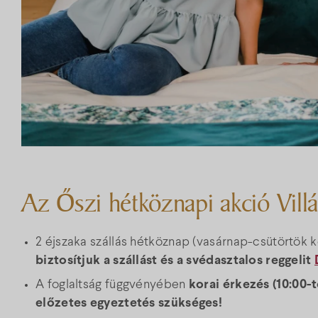
Az Őszi hétköznapi akció Vill
2 éjszaka szállás hétköznap (vasárnap-csütörtök k
biztosítjuk a szállást és a svédasztalos reggelit
A foglaltság függvényében
korai érkezés (10:00-t
előzetes egyeztetés szükséges!