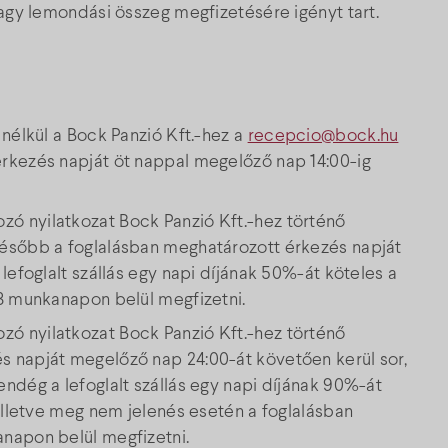
vagy lemondási összeg megfizetésére igényt tart.
 nélkül a Bock Panzió Kft.-hez a
recepcio@bock.hu
rkezés napját öt nappal megelőző nap 14:00-ig
ó nyilatkozat Bock Panzió Kft.-hez történő
később a foglalásban meghatározott érkezés napját
lefoglalt szállás egy napi díjának 50%-át köteles a
 3 munkanapon belül megfizetni.
ó nyilatkozat Bock Panzió Kft.-hez történő
s napját megelőző nap 24:00-át követően kerül sor,
ndég a lefoglalt szállás egy napi díjának 90%-át
 illetve meg nem jelenés esetén a foglalásban
napon belül megfizetni.