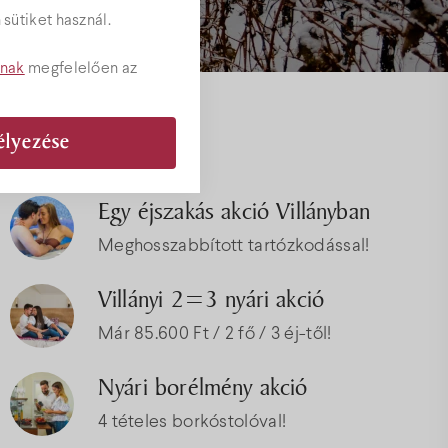
sütiket használ.
tnak
megfelelően az
Akciók
élyezése
ványok
Egy éjszakás akció Villányban
Meghosszabbított tartózkodással!
Villányi 2=3 nyári akció
Már 85.600 Ft / 2 fő / 3 éj-től!
Nyári borélmény akció
4 tételes borkóstolóval!