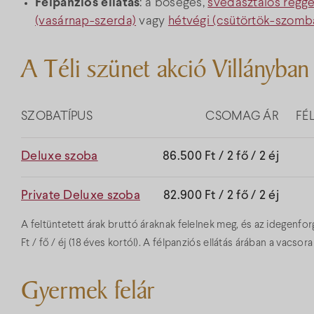
Félpanziós ellátás
: a bőséges,
svédasztalos regge
(vasárnap-szerda)
vagy
hétvégi (csütörtök-szomb
A Téli szünet akció Villányban
SZOBATÍPUS
CSOMAG ÁR
FÉ
Deluxe szoba
86.500 Ft / 2 fő / 2 éj
Private Deluxe szoba
82.900 Ft / 2 fő / 2 éj
A feltüntetett árak bruttó áraknak felelnek meg, és az idegenf
Ft / fő / éj (18 éves kortól). A félpanziós ellátás árában a vacsor
Gyermek felár