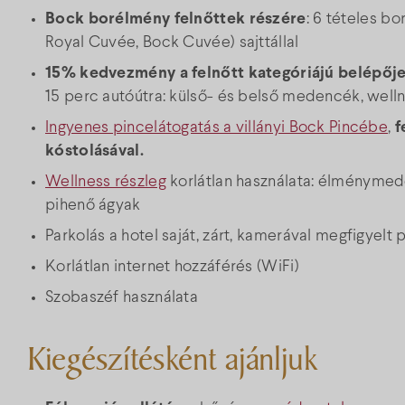
Bock borélmény felnőttek részére
: 6 tételes b
Royal Cuvée, Bock Cuvée) sajttállal
15% kedvezmény a felnőtt kategóriájú belépője
15 perc autóútra: külső- és belső medencék, well
Ingyenes pincelátogatás a villányi Bock Pincébe
,
f
kóstolásával.
Wellness részleg
korlátlan használata: élménymede
pihenő ágyak
Parkolás a hotel saját, zárt, kamerával megfigyelt
Korlátlan internet hozzáférés (WiFi)
Szobaszéf használata
Kiegészítésként ajánljuk