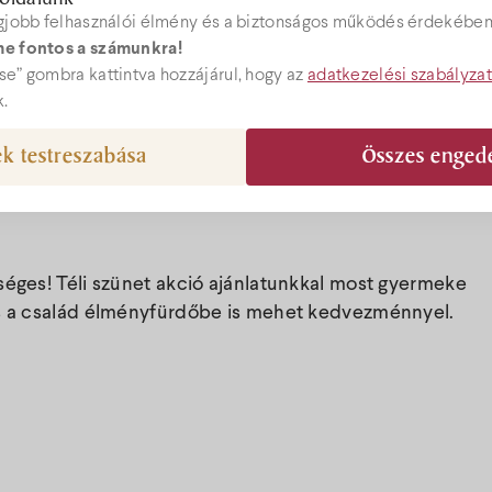
gjobb felhasználói élmény és a biztonságos működés érdekében 
e fontos a számunkra!
Árak
ebshop
e” gombra kattintva hozzájárul, hogy az
adatkezelési szabályza
k.
Akciók
k testreszabása
Összes enged
el@bock.hu
Ajándékutal
 72 492 919
séges! Téli szünet akció ajánlatunkkal most gyermeke
Programok
 és a család élményfürdőbe is mehet kedvezménnyel.