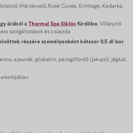
orkóstoló (Hárslevelű, Rosé Cuvée, Ermitage, Kadarka,
gy árából a
Thermal Spa Siklós
fürdőbe
, Villánytól
ness szolgáltatások és csúszda
elnőttek részére személyenként kétszer 0,5 dl bor
nce, szaunák, gőzkabin, pezsgőfürdő (jakuzzi), jégkút,
 parkolójában