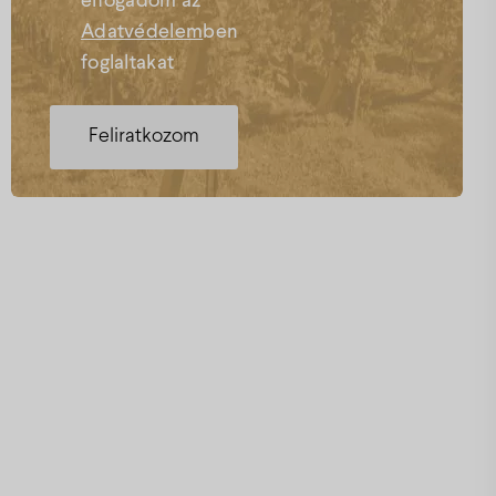
elfogadom az
Adatvédelem
ben
foglaltakat