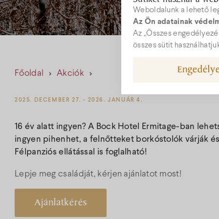
Weboldalunk a lehető le
Az Ön adatainak védelm
W
Az „Összes engedélyezés
összes sütit használhatju
Engedélye
Főoldal
Akciók
hot
+36
2025. DECEMBER 27. - 2026. JANUÁR 4.
16 év alatt ingyen? A Bock Hotel Ermitage-ban lehet
ingyen pihenhet, a felnőtteket borkóstolók várják
Félpanziós ellátással is foglalható!
Lepje meg családját, kérjen ajánlatot most!
Ajánlatkérés