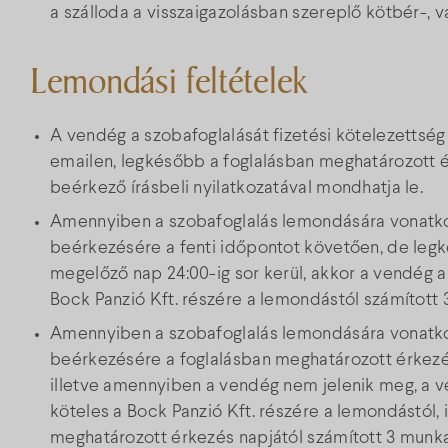
a szálloda a visszaigazolásban szereplő kötbér-, 
Lemondási feltételek
A vendég a szobafoglalását fizetési kötelezettség
emailen, legkésőbb a foglalásban meghatározott é
beérkező írásbeli nyilatkozatával mondhatja le.
Amennyiben a szobafoglalás lemondására vonatkoz
beérkezésére a fenti időpontot követően, de leg
megelőző nap 24:00-ig sor kerül, akkor a vendég a 
Bock Panzió Kft. részére a lemondástól számított
Amennyiben a szobafoglalás lemondására vonatkoz
beérkezésére a foglalásban meghatározott érkezé
illetve amennyiben a vendég nem jelenik meg, a ve
köteles a Bock Panzió Kft. részére a lemondástól,
meghatározott érkezés napjától számított 3 munka