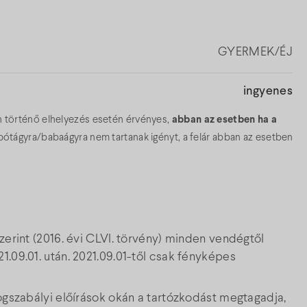
GYERMEK/ÉJ
ingyenes
n történő elhelyezés esetén érvényes,
abban az esetben ha a
tágyra/babaágyra nem tartanak igényt, a felár abban az esetben
zerint (2016. évi CLVI. törvény) minden vendégtől
1.09.01. után. 2021.09.01-től csak fényképes
jogszabályi előírások okán a tartózkodást megtagadja,