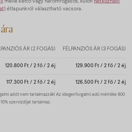
li
mellé kettő vagy háromfogásos, külön
hétköznapi
at)
étlapunkról választható vacsora.
 ára
LPANZIÓS ÁR (2 FOGÁS)
FÉLPANZIÓS ÁR (3 FOGÁS)
120.800 Ft / 2 fő / 2 éj
129.900 Ft / 2 fő / 2 éj
117.300 Ft / 2 fő / 2 éj
126.500 Ft / 2 fő / 2 éj
orgalmi adót nem tartalmazzák! Az idegenforgalmi adó mértéke 800
a 10% szervízdíjat tartalmaz.