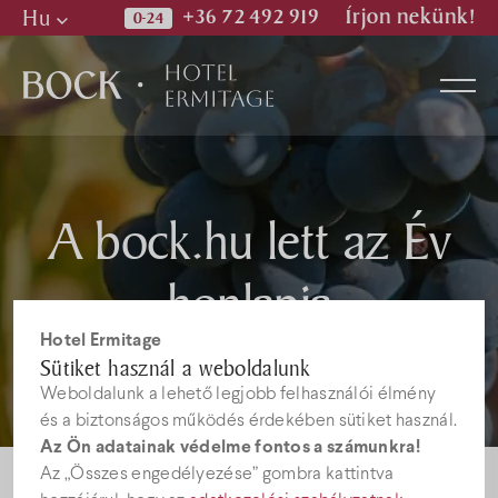
Hu
+36 72 492 919
Írjon nekünk!
Hu
En
De
Szobák
A bock.hu lett az Év
honlapja
Wellness & Spa
Hotel Ermitage
Étterem
Sütiket használ a weboldalunk
Weboldalunk a lehető legjobb felhasználói élmény
és a biztonságos működés érdekében sütiket használ.
Képek
Az Ön adatainak védelme fontos a számunkra!
Az „Összes engedélyezése” gombra kattintva