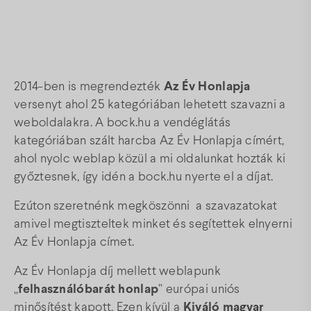
Térkép
Gyakori kérdések
2014-ben is megrendezték
Az Év Honlapja
versenyt ahol 25 kategóriában lehetett szavazni a
weboldalakra. A bock.hu a vendéglátás
Facebook
Instagram
Youtube
kategóriában szált harcba Az Év Honlapja címért,
ahol nyolc weblap közül a mi oldalunkat hozták ki
győztesnek, így idén a bock.hu nyerte el a díjat.
Ezúton szeretnénk megköszönni a szavazatokat
amivel megtiszteltek minket és segítettek elnyerni
Az Év Honlapja címet.
Az Év Honlapja díj mellett weblapunk
„
felhasználóbarát honlap
” európai uniós
minősítést kapott. Ezen kívül a
Kiváló magyar