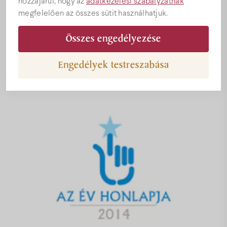
hozzájárul, hogy az
adatkezelési szabályzatnak
Árak
megfelelően az összes sütit használhatjuk.
Idén a bock.hu nyerte el Az Év Honlapja címet
vendéglátás kategóriában.
Összes engedélyezése
Akciók
Engedélyek testreszabása
Ajándékutalványok
Programok
Konferencia
Esküvőhelyszín
Villány