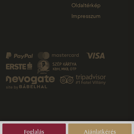
Oldaltérkép
Impresszum
site by
Foglalás
Ajánlatkérés