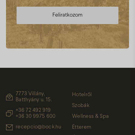
7773 Villány,
Hotelről
Batthyány u. 15.
Szobák
+36 72 492 919
+36 30 9975 600
Wellness & Spa
recepcio@bock.hu
Étterem