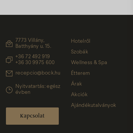
7773 Villány,
Hotelről
Batthyány u. 15.
Szobák
+36 72 492 919
+36 30 9975 600
Wellness & Spa
recepcio@bock.hu
Étterem
Árak
Nyitvatartás: egész
évben
Akciók
Ajándékutalványok
Kapcsolat