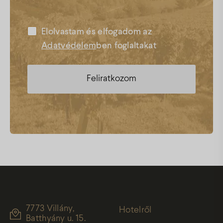
Elolvastam és elfogadom az
Adatvédelem
ben foglaltakat
7773 Villány,
Hotelről
Batthyány u. 15.