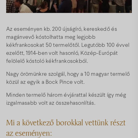
Térkép
Az eseményen kb. 200 újságíró, kereskedő és
Gyakori kérdések
magánvevő kóstolhatta meg legjobb
kékfrankosokat 50 termelőtől. Legutóbb 100 évvel
ezelőtt, 1914-ben volt hasonló, Közép-Európát
Facebook
Instagram
Youtube
felölelő kóstoló kékfrankosokból.
Nagy örömünkre szolgál, hogy a 10 magyar termelő
közül az egyik a Bock Pince volt.
Minden termelő három évjárattal készült így még
izgalmasabb volt az összehasonlítás.
Mi a következő borokkal vettünk részt
az eseményen: