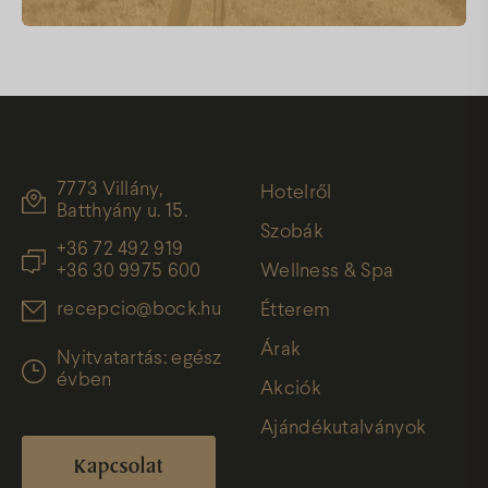
7773 Villány,
Hotelről
Batthyány u. 15.
Szobák
+36 72 492 919
+36 30 9975 600
Wellness & Spa
recepcio@bock.hu
Étterem
Árak
Nyitvatartás: egész
évben
Akciók
Ajándékutalványok
Kapcsolat