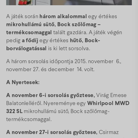
Térkép
A játék során
három alkalommal
egy értékes
mikrohullámú sütő, Bock szőlőmag –
Gyakori kérdések
termékcsomaggal
talált gazdára. A játék végén
pedig
a fődíj
egy értékes
hűtő, Bock-
borválogatással
is ki lett sorsolva.
Facebook
Instagram
Youtube
A három sorsolás időpontja 2015. november 6.,
november 27. és december 14. volt.
A Nyertesek:
A november 6-i sorsolás győztese,
Virág Emese
Balatonlelléről. Nyereménye egy
Whirlpool MWD
322 SL
mikrohullámú sütő, Bock szőlőmag-
termékcsomaggal.
A november 27-i sorsolás győztese,
Csirmaz