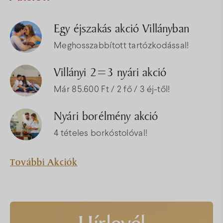
Egy éjszakás akció Villányban
Meghosszabbított tartózkodással!
Villányi 2=3 nyári akció
Már 85.600 Ft / 2 fő / 3 éj-től!
Nyári borélmény akció
4 tételes borkóstolóval!
További Akciók