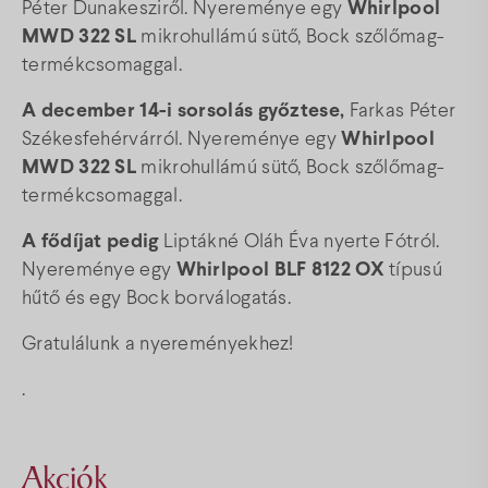
Péter Dunakesziről. Nyereménye egy
Whirlpool
MWD 322 SL
mikrohullámú sütő, Bock szőlőmag-
termékcsomaggal.
A december 14-i sorsolás győztese,
Farkas Péter
Székesfehérvárról. Nyereménye egy
Whirlpool
MWD 322 SL
mikrohullámú sütő, Bock szőlőmag-
termékcsomaggal.
A
fődíjat pedig
Liptákné Oláh Éva nyerte Fótról.
Nyereménye egy
Whirlpool BLF 8122 OX
típusú
hűtő és egy Bock borválogatás.
Gratulálunk a nyereményekhez!
.
Akciók