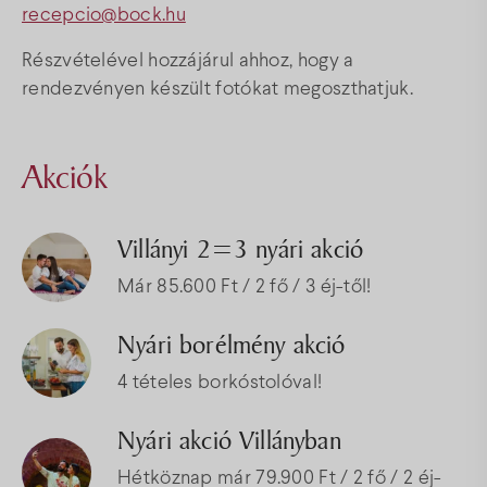
recepcio@bock.hu
Részvételével hozzájárul ahhoz, hogy a
rendezvényen készült fotókat megoszthatjuk.
Akciók
Villányi 2=3 nyári akció
Már 85.600 Ft / 2 fő / 3 éj-től!
Nyári borélmény akció
4 tételes borkóstolóval!
Nyári akció Villányban
Hétköznap már 79.900 Ft / 2 fő / 2 éj-