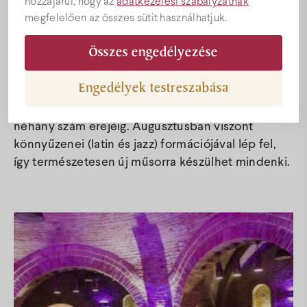
hozzájárul, hogy az
adatkezelési szabályzatnak
Árak
megfelelően az összes sütit használhatjuk.
2014. AUGUSZTUS 22.
Összes engedélyezése
Akciók
2014. augusztus 22-én nem először lép majd fel
Miklósa Erika a Bock Körpincében. Tavaly
Engedélyek testreszabása
szeptemberben, az Európai Bordalfesztivál
Ajándékutalványok
keretein belül már adott egy koncertet nálunk
néhány szám erejéig. Augusztusban viszont
könnyűzenei (latin és jazz) formációjával lép fel,
Programok
így természetesen új műsorra készülhet mindenki.
Konferencia
Esküvőhelyszín
Villány