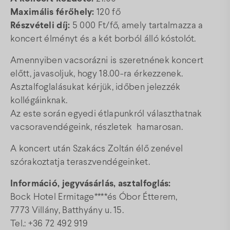
Maximális férőhely:
120 fő
Részvételi díj:
5 000 Ft/fő, amely tartalmazza a
koncert élményt és a két borból álló kóstolót.
Amennyiben vacsorázni is szeretnének koncert
előtt, javasoljuk, hogy 18.00-ra érkezzenek.
Asztalfoglalásukat kérjük, időben jelezzék
kollégáinknak.
Az este során egyedi étlapunkról választhatnak
vacsoravendégeink, részletek hamarosan.
A koncert után Szakács Zoltán élő zenével
szórakoztatja teraszvendégeinket.
Információ, jegyvásárlás, asztalfoglás:
Bock Hotel Ermitage****és Óbor Étterem,
7773 Villány, Batthyány u. 15.
Tel.: +36 72 492 919