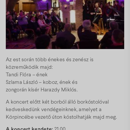
Térkép
Gyakori kérdések
Facebook
Instagram
Youtube
Az est során több énekes és zenész is
közreműködik majd:
Tandi Flóra – ének
Szlama László – koboz, ének és
zongorán kísér Harazdy Miklós.
A koncert előtt két borból álló borkóstolóval
kedveskedünk vendégeinknek, amelyet a
Körpincébe vezető úton kóstolhatják majd meg.
A koncert kezdete:
21.00