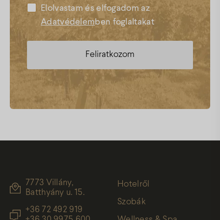
Elolvastam és elfogadom az
Adatvédelem
ben foglaltakat
7773 Villány,
Hotelről
Batthyány u. 15.
Szobák
+36 72 492 919
+36 30 9975 600
Wellness & Spa