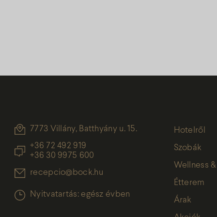
7773 Villány, Batthyány u. 15.
Hotelről
+36 72 492 919
Szobák
+36 30 9975 600
Wellness &
recepcio@bock.hu
Étterem
Nyitvatartás: egész évben
Árak