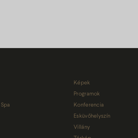
Képek
Programok
 Spa
Konferencia
Esküvőhelyszín
Villány