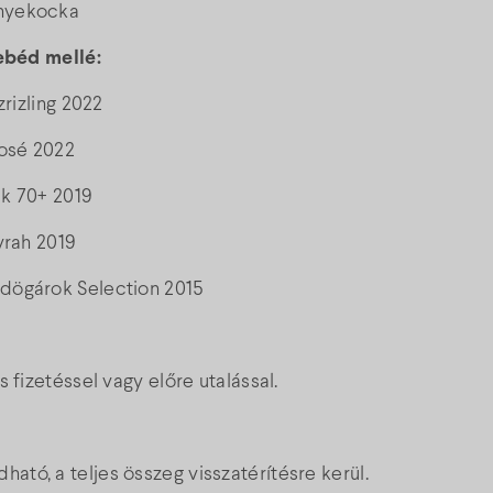
nyekocka
 ebéd mellé:
rizling 2022
osé 2022
k 70+ 2019
yrah 2019
rdögárok Selection 2015
 fizetéssel vagy előre utalással.
tó, a teljes összeg visszatérítésre kerül.