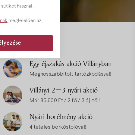
sütiket használ.
tnak
megfelelően az
Akciók
élyezése
ványok
Egy éjszakás akció Villányban
Meghosszabbított tartózkodással!
Villányi 2=3 nyári akció
Már 85.600 Ft / 2 fő / 3 éj-től!
Nyári borélmény akció
4 tételes borkóstolóval!