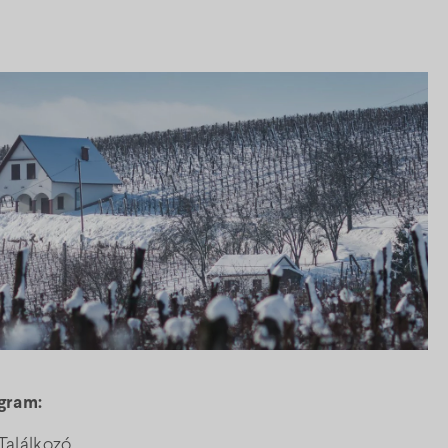
gram:
 Találkozó