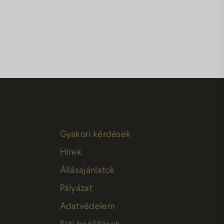
Gyakori kérdések
Hírek
Állásajánlatok
Pályázat
Adatvédelem