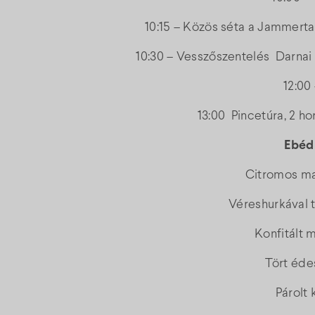
10:15 – Közös séta a Jammerta
10:30 – Vesszőszentelés Darnai
12:00
13:00 Pincetúra, 2 ho
Ebéd
Citromos ma
Véreshurkával t
Konfitált 
Tört éd
Párolt