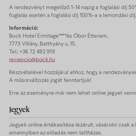
A rendezvényt megelőző 1-14 napig a foglalási díj 5
foglalás esetén a foglalási díj 100%-a a lemondási díj
Információ:
Bock Hotel Ermitage****és Óbor Étterem,
7773 Villány, Batthyány u. 15.
Tel.: +36 72 492 919
recepcio@bock.hu
Részvételével hozzájárul ahhoz, hogy a rendezvényen
A műsorváltozás jogát fenntartjuk!
Erre az eseményre már nem lehet online jegyet venni
Jegyek
Jegyek online értékesítése lezárult, vásárolni csak 
amennyiben az előadás nem teltházas.