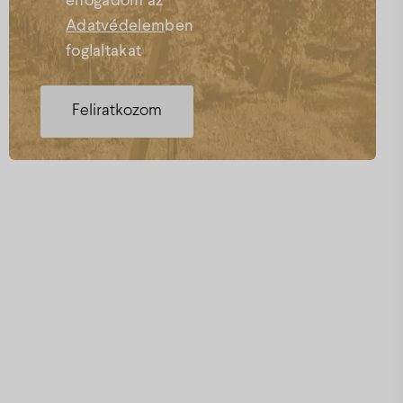
elfogadom az
Adatvédelem
ben
foglaltakat