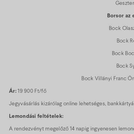
Geszte
Borsor az
Bock Olasz
Bock R
Bock Boc
Bock S
Bock Villányi Franc Ö
Ár:
19 900 Ft/fő
Jegyvásárlás kizárólag online lehetséges, bankkártyás
Lemondási feltételek:
A rendezvényt megelőző 14 napig ingyenesen lemondha