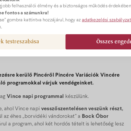
gjobb felhasználói élmény és a biztonságos működés érdekében 
e fontos a számunkra!
Árak
ebshop
e” gombra kattintva hozzájárul, hogy az
adatkezelési szabályza
k.
Akciók
k testreszabása
Összes enged
el@bock.hu
Ajándékutal
 72 492 919
ezésre kerülő Pincéről Pincére Variációk Vincére
Programok
áló programokkal várjuk vendégeinket.
dag
Vince napi programmal
készülünk.
e, ahol Vince napi
vesszőszentelésen veszünk részt,
ül az éhes „borvidéki vándorokat” a
Bock Óbor
ul a program, ahol két hordós tételt is lehetőség lesz