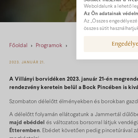
Weboldalunk a lehető le
Az Ön adatainak védelm
W
Az „Összes engedélyezés
összes sütit használhatju
Engedélye
Főoldal
Programok
hot
+36
2023. JANUÁR 21.
A Villányi borvidéken 2023. január 21-én megrend
rendezvény keretein belül a Bock Pincében is kiv
Szombaton délelőtt élményekben és borokban gaz
A délelőtt folyamán ellátogatunk a Jammertál dűlőb
majd ebéddel
és változatos borsorral látjuk vendég
Étteremben
. Ebédet követően pedig pincetúrával zár