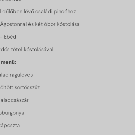
l dűlőben lévő családi pincéhez
 Ágostonnal és két óbor kóstolása
 – Ebéd
rdós tétel kóstolásával
 menü:
lac raguleves
öltött sertésszűz
malaccsászár
esburgonya
 káposzta