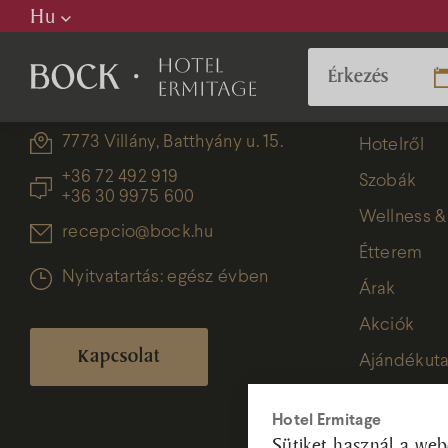
Hu
Hu
En
De
7773 Villány, Batthyány u. 15.
Hotelről
+36 72 492 919
Szobák
+36 30 9975 600
Wellness &
P
recepcio@bock.hu
Étterem
Nyitvatartás: egész évben
Árak
H
Akciók
Kapcsolat
Ajándékuta
É
Hotel Ermitage
Sütiket használ a web