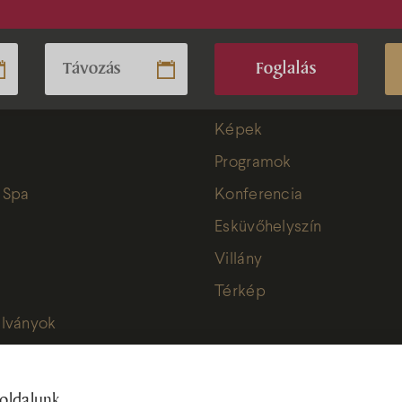
Foglalás
Képek
Programok
 Spa
Konferencia
ince
Szobák
Esküvőhelyszín
Villány
Wellness & 
otel
Térkép
lványok
Étterem
tterem
Képek
oldalunk