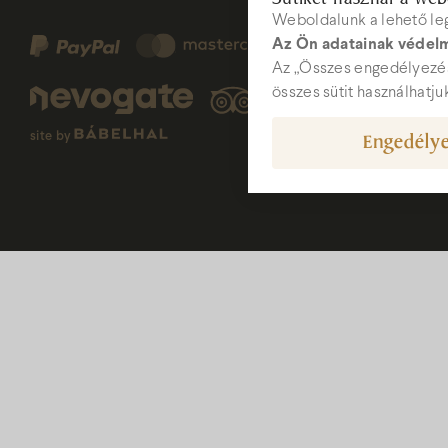
Weboldalunk a lehető le
Az Ön adatainak védelm
W
Az „Összes engedélyezés
összes sütit használhatju
Engedélye
site by
hot
+36