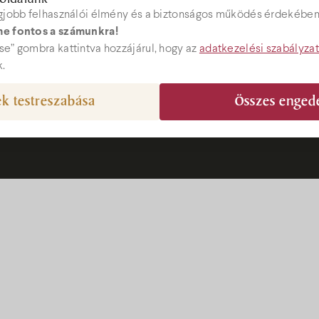
gjobb felhasználói élmény és a biztonságos működés érdekében 
e fontos a számunkra!
Árak
ebshop
e” gombra kattintva hozzájárul, hogy az
adatkezelési szabályza
k.
Akciók
k testreszabása
Összes enged
el@bock.hu
Ajándékutal
 72 492 919
Programok