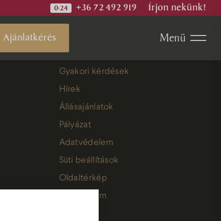
+36 72 492 919
Írjon nekünk!
Menü
Ajánlatkérés
Gyakori kérdések
Hírek
Állásajánlatok
Pályázat
Adatvédelem
Spa
Süti beállítások
Oldaltérkép
Impresszum