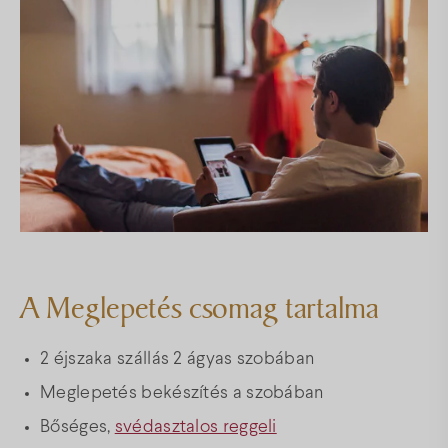
Térkép
Gyakori kérdések
Facebook
Instagram
Youtube
A Meglepetés csomag tartalma
2 éjszaka szállás 2 ágyas szobában
Meglepetés bekészítés a szobában
Bőséges,
svédasztalos reggeli