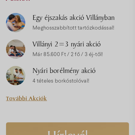
Egy éjszakás akció Villányban
Meghosszabbított tartózkodással!
Villányi 2=3 nyári akció
Már 85.600 Ft / 2 fő / 3 éj-től!
Nyári borélmény akció
4 tételes borkóstolóval!
További Akciók