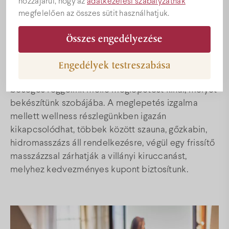
hozzájárul, hogy az
adatkezelési szabályzatnak
Árak
megfelelően az összes sütit használhatjuk.
2024. JANUÁR 30. - AUGUSZTUS 31.
Összes engedélyezése
Akciók
Meglepetés szálláscsomag ajánlat a Bock Hotel
Ermitage****-ban.
Engedélyek testreszabása
Ajándékutalványok
Csomagajánlatunk a 2 éjszaka szállás és az isteni,
bőséges reggelink mellé meglepetést kínál, melyet
bekészítünk szobájába. A meglepetés izgalma
Programok
mellett wellness részlegünkben igazán
kikapcsolódhat, többek között szauna, gőzkabin,
hidromasszázs áll rendelkezésre, végül egy frissítő
Konferencia
masszázzsal zárhatják a villányi kiruccanást,
melyhez kedvezményes kupont biztosítunk.
Esküvőhelyszín
Villány