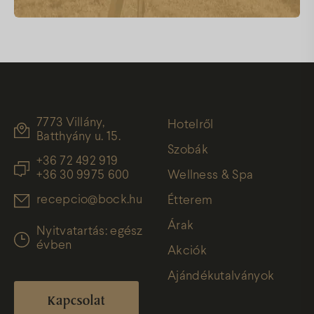
7773 Villány,
Hotelről
Batthyány u. 15.
Szobák
+36 72 492 919
+36 30 9975 600
Wellness & Spa
recepcio@bock.hu
Étterem
Árak
Nyitvatartás: egész
évben
Akciók
Ajándékutalványok
Kapcsolat