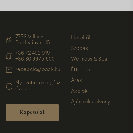
7773 Villány,
Hotelről
Batthyány u. 15.
Szobák
+36 72 492 919
+36 30 9975 600
Wellness & Spa
recepcio@bock.hu
Étterem
Árak
Nyitvatartás: egész
évben
Akciók
Ajándékutalványok
Kapcsolat