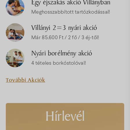
Egy éjszakás akció Villányban
Meghosszabbított tartózkodással!
Villányi 2=3 nyári akció
Már 85.600 Ft / 2 fő / 3 éj-től!
Nyári borélmény akció
4 tételes borkóstolóval!
További Akciók
Hírlevél