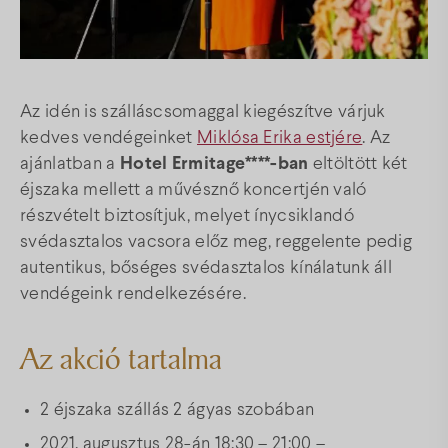
Térkép
Gyakori kérdések
Az idén is szálláscsomaggal kiegészítve várjuk
kedves vendégeinket
Miklósa Erika estjére
. Az
ajánlatban a
Hotel Ermitage****-ban
eltöltött két
Facebook
Instagram
Youtube
éjszaka mellett a művésznő koncertjén való
részvételt biztosítjuk, melyet ínycsiklandó
svédasztalos vacsora előz meg, reggelente pedig
autentikus, bőséges svédasztalos kínálatunk áll
vendégeink rendelkezésére.
Az akció tartalma
2 éjszaka szállás 2 ágyas szobában
2021. augusztus 28-án 18:30 – 21:00 –