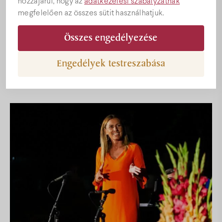
hozzájárul, hogy az
adatkezelési szabályzatnak
Árak
megfelelően az összes sütit használhatjuk.
2021. AUGUSZTUS 27. - 29.
Összes engedélyezése
Akciók
Várjuk a zene szerelmeseit idén augusztus 28-án
az immár hagyományosan megrendezendő
Engedélyek testreszabása
Miklósa Erika koncertélményre.
Ajándékutalványok
Programok
Konferencia
Esküvőhelyszín
Villány