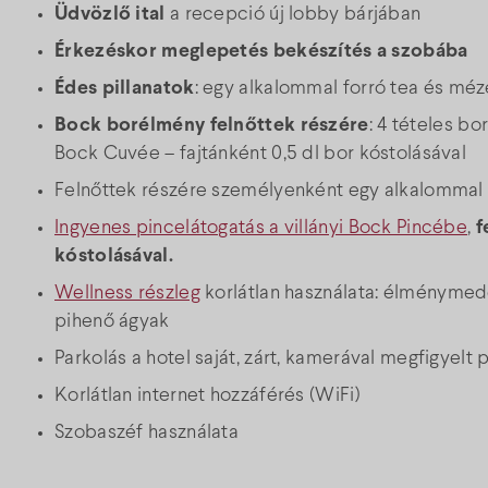
Üdvözlő ital
a recepció új lobby bárjában
Érkezéskor meglepetés bekészítés a szobába
Édes pillanatok
: egy alkalommal forró tea és méz
Bock borélmény felnőttek részére
: 4 tételes b
Bock Cuvée – fajtánként 0,5 dl bor kóstolásával
Felnőttek részére személyenként egy alkalomma
Ingyenes pincelátogatás a villányi Bock Pincébe
,
f
kóstolásával.
Wellness részleg
korlátlan használata: élménymede
pihenő ágyak
Parkolás a hotel saját, zárt, kamerával megfigyelt
Korlátlan internet hozzáférés (WiFi)
Szobaszéf használata