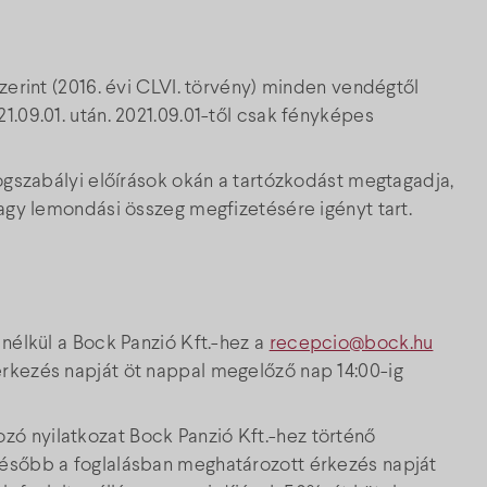
zerint (2016. évi CLVI. törvény) minden vendégtől
1.09.01. után. 2021.09.01-től csak fényképes
jogszabályi előírások okán a tartózkodást megtagadja,
vagy lemondási összeg megfizetésére igényt tart.
 nélkül a Bock Panzió Kft.-hez a
recepcio@bock.hu
rkezés napját öt nappal megelőző nap 14:00-ig
ó nyilatkozat Bock Panzió Kft.-hez történő
később a foglalásban meghatározott érkezés napját