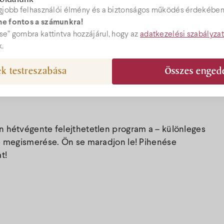
gjobb felhasználói élmény és a biztonságos működés érdekében 
e fontos a számunkra!
Árak
ebshop
e” gombra kattintva hozzájárul, hogy az
adatkezelési szabályza
k.
Akciók
k testreszabása
Összes enged
el@bock.hu
Ajándékutal
 72 492 919
n hétvégente felejthetetlen program a – különleges
Programok
ce megismerése. Ön se maradjon le! Pihenése
t!