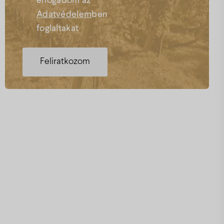
elfogadom az
Adatvédelem
ben
foglaltakat