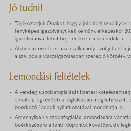
Jó tudni!
Tájékoztatjuk Önöket, hogy a jelenlegi szabályok s
fényképes igazolványt kell kérnünk érkezéskor 202
igazolvánnyal lehet bejelentkezni a szállodákba.
Abban az esetben, ha a szálláshely-szolgáltató a 
a szálloda a visszaigazolásban szereplő kötbér-, 
Lemondási feltételek
A vendég a szobafoglalását fizetési kötelezettség
emailen, legkésőbb a foglalásban meghatározott é
beérkező írásbeli nyilatkozatával mondhatja le.
Amennyiben a szobafoglalás lemondására vonatkoz
beérkezésére a fenti időpontot követően, de leg