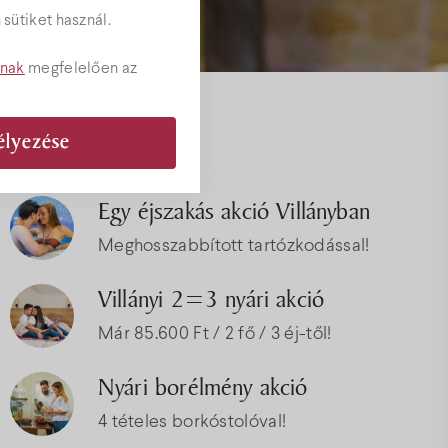
sütiket használ.
tnak
megfelelően az
Akciók
élyezése
ványok
Egy éjszakás akció Villányban
Meghosszabbított tartózkodással!
Villányi 2=3 nyári akció
Már 85.600 Ft / 2 fő / 3 éj-től!
Nyári borélmény akció
4 tételes borkóstolóval!