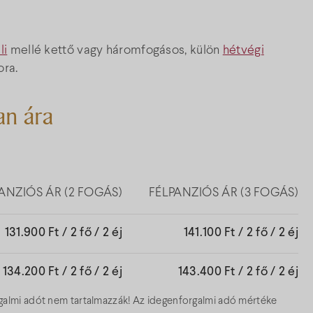
li
mellé kettő vagy háromfogásos, külön
hétvégi
ora.
an ára
ANZIÓS ÁR (2 FOGÁS)
FÉLPANZIÓS ÁR (3 FOGÁS)
131.900 Ft / 2 fő / 2 éj
141.100 Ft / 2 fő / 2 éj
134.200 Ft / 2 fő / 2 éj
143.400 Ft / 2 fő / 2 éj
orgalmi adót nem tartalmazzák! Az idegenforgalmi adó mértéke