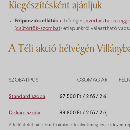
Kiegészítésként ajánljuk
Félpanziós ellátás
: a bőséges,
svédasztalos regge
(csütörtök-szombat)
étlapunkról választható vacs
A Téli akció hétvégén Villányb
SZOBATÍPUS
CSOMAG ÁR
FÉLP
Standard szoba
97.500 Ft / 2 fő / 2 éj
Deluxe szoba
99.800 Ft / 2 fő / 2 éj
A feltüntetett árak bruttó áraknak felelnek meg, és az idegenf