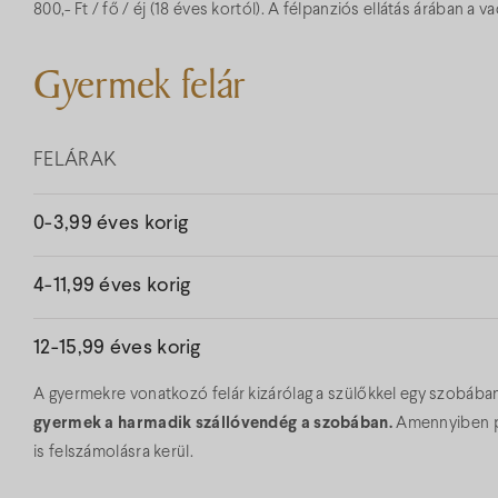
800,- Ft / fő / éj (18 éves kortól). A félpanziós ellátás árában a 
Gyermek felár
FELÁRAK
0-3,99 éves korig
4-11,99 éves korig
12-15,99 éves korig
A gyermekre vonatkozó felár kizárólag a szülőkkel egy szobába
gyermek a harmadik szállóvendég a szobában.
Amennyiben pó
is felszámolásra kerül.