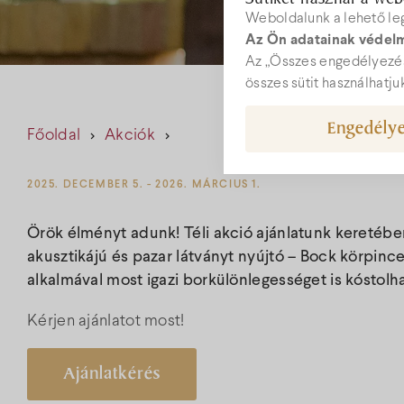
Weboldalunk a lehető le
Az Ön adatainak védelm
W
Az „Összes engedélyezés
összes sütit használhatju
Engedélye
Főoldal
Akciók
hot
+36
2025. DECEMBER 5. - 2026. MÁRCIUS 1.
Örök élményt adunk! Téli akció ajánlatunk keretébe
akusztikájú és pazar látványt nyújtó – Bock körpin
alkalmával most igazi borkülönlegességet is kóstolha
Kérjen ajánlatot most!
Ajánlatkérés