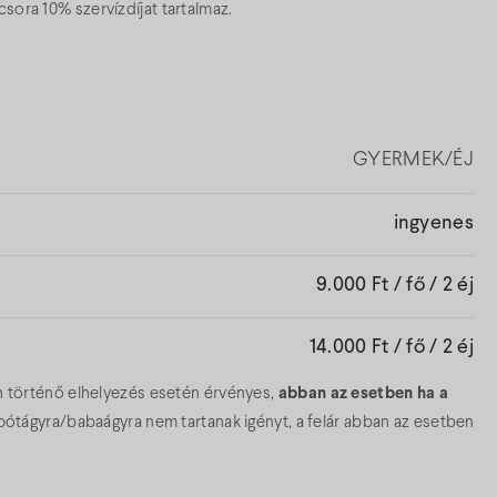
vacsora 10% szervízdíjat tartalmaz.
GYERMEK/ÉJ
ingyenes
9.000 Ft / fő / 2 éj
14.000 Ft / fő / 2 éj
n történő elhelyezés esetén érvényes,
abban az esetben ha a
tágyra/babaágyra nem tartanak igényt, a felár abban az esetben