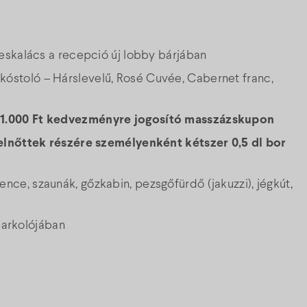
eskalács a recepció új lobby bárjában
orkóstoló – Hárslevelű, Rosé Cuvée, Cabernet franc,
l
1.000 Ft kedvezményre jogosító masszázskupon
elnőttek részére személyenként kétszer 0,5 dl bor
nce, szaunák, gőzkabin, pezsgőfürdő (jakuzzi), jégkút,
 parkolójában