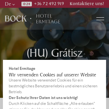
De
+36 72 492 919
Kontaktiere uns!
Hu
En
De
Zimmer
(HU) Grátisz
szálláscsomag ajánlat
Wellness & Spa
Hotel Ermitage
Wir verwenden Cookies auf unserer Website
Restaurant
Unsere Website verwendet Cookies für ein
bestmögliches Benutzererlebnis und einen sicheren
Betrieb.
Bilder
Der Schutz Ihrer Daten ist uns wichtig!
Durch Klicken auf die Schaltfläche „Alle erlauben“