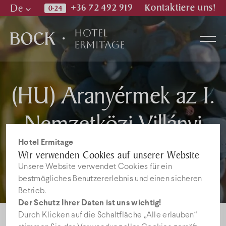
De
+36 72 492 919
Kontaktiere uns!
Hu
En
De
(HU) Aranyérmek az I.
Zimmer
Nemzetközi Villányi
Wellness & Spa
Rosé Borversenyen
Hotel Ermitage
Wir verwenden Cookies auf unserer Website
Restaurant
Unsere Website verwendet Cookies für ein
bestmögliches Benutzererlebnis und einen sicheren
Betrieb.
Bilder
Der Schutz Ihrer Daten ist uns wichtig!
Durch Klicken auf die Schaltfläche „Alle erlauben“