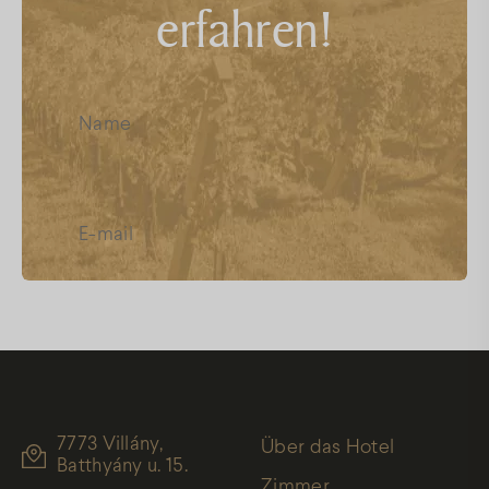
erfahren!
FAQ
Facebook
Instagram
Youtube
Ich habe die
Datenschutz
gelesen,
und akzeptiere sie
7773 Villány,
Über das Hotel
Batthyány u. 15.
Zimmer