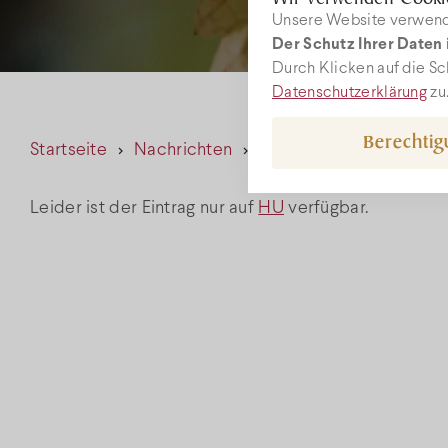
Unsere Website verwende
Der Schutz Ihrer Daten i
W
Durch Klicken auf die Sc
Datenschutzerklärung
zu
Berechti
Startseite
Nachrichten
hot
+36
Leider ist der Eintrag nur auf
HU
verfügbar.