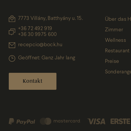
7773 Villány, Batthyány u. 15.
Über das H
+36 72 492 919
Zimmer
+36 30 9975 600
Wellness
recepcio@bock.hu
Restaurant
Geöffnet: Ganz Jahr lang
Preise
Sonderang
Kontakt