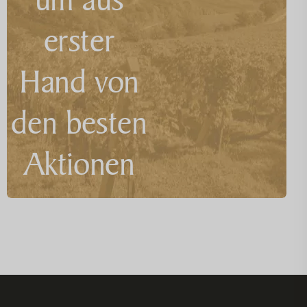
erster
Hand von
den besten
Aktionen
zu
erfahren!