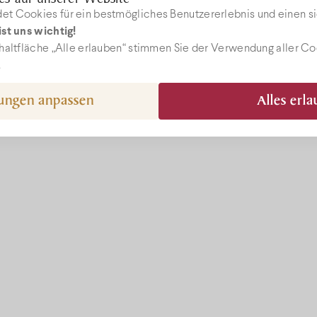
t Cookies für ein bestmögliches Benutzererlebnis und einen si
st uns wichtig!
Preise
ebshop
haltfläche „Alle erlauben“ stimmen Sie der Verwendung aller C
.
Sonderange
gungen anpassen
Alles erl
el@bock.hu
Programme
 72 492 919