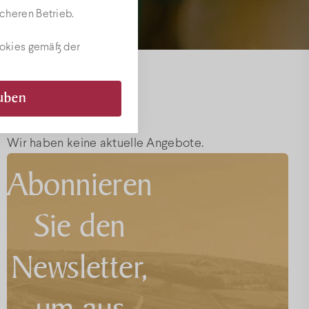
cheren Betrieb.
ookies gemäß der
Specials
bote
auben
Wir haben keine aktuelle Angebote.
Abonnieren
Sie den
Newsletter,
um aus