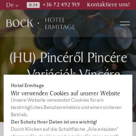
De
+36 72 492 919
Kontaktiere uns!
Hu
En
De
(HU) Pincéről Pincére
Zimmer
– Variációk Vincére
Wellness & Spa
2016
Hotel Ermitage
Wir verwenden Cookies auf unserer Website
Restaurant
Unsere Website verwendet Cookies für ein
bestmögliches Benutzererlebnis und einen sicheren
Betrieb.
Bilder
Der Schutz Ihrer Daten ist uns wichtig!
Durch Klicken auf die Schaltfläche „Alle erlauben“