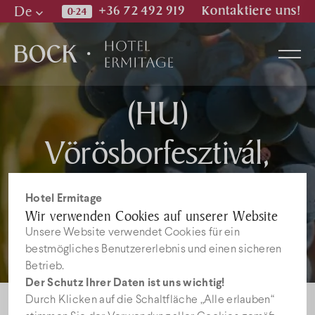
De
+36 72 492 919
Kontaktiere uns!
Hu
En
De
(HU)
Zimmer
Vörösborfesztivál,
Mystery Gang, Bock
Wellness & Spa
Hotel Ermitage
Wir verwenden Cookies auf unserer Website
Pince
Restaurant
Unsere Website verwendet Cookies für ein
bestmögliches Benutzererlebnis und einen sicheren
Betrieb.
Bilder
Der Schutz Ihrer Daten ist uns wichtig!
Durch Klicken auf die Schaltfläche „Alle erlauben“