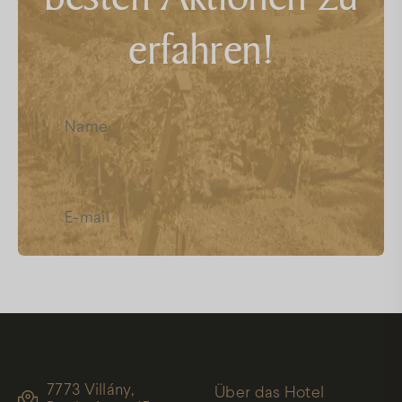
erfahren!
Ich habe die
Datenschutz
gelesen,
und akzeptiere sie
7773 Villány,
Über das Hotel