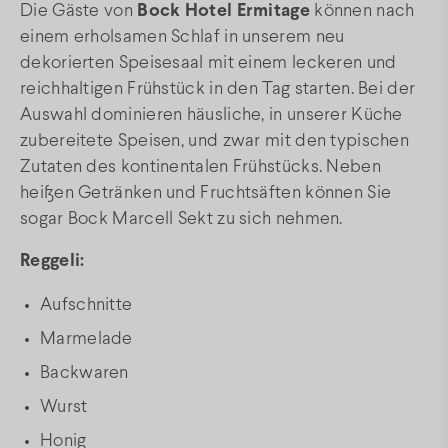
Die Gäste von
Bock Hotel Ermitage
können nach
einem erholsamen Schlaf in unserem neu
FAQ
dekorierten Speisesaal mit einem leckeren und
reichhaltigen Frühstück in den Tag starten. Bei der
Facebook
Instagram
Youtube
Auswahl dominieren häusliche, in unserer Küche
zubereitete Speisen, und zwar mit den typischen
Zutaten des kontinentalen Frühstücks. Neben
heißen Getränken und Fruchtsäften können Sie
sogar Bock Marcell Sekt zu sich nehmen.
Reggeli:
Aufschnitte
Marmelade
Backwaren
Wurst
Honig