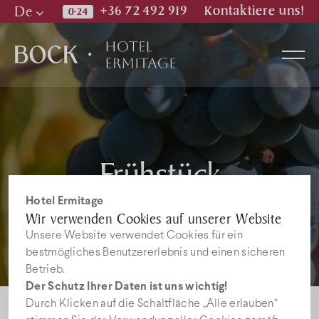
De
+36 72 492 919
Kontaktiere uns!
Hu
En
De
Zimmer
Frühstück
Wellness & Spa
Hotel Ermitage
Wir verwenden Cookies auf unserer Website
Restaurant
Unsere Website verwendet Cookies für ein
bestmögliches Benutzererlebnis und einen sicheren
Betrieb.
Bilder
Der Schutz Ihrer Daten ist uns wichtig!
Durch Klicken auf die Schaltfläche „Alle erlauben“