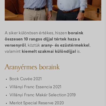
Térkép
Gyakori kérdések
A siker különösen értékes, hiszen
boraink
összesen 10 rangos díjjal tértek haza a
Facebook
Instagram
Youtube
versenyről
, köztük
arany- és ezüstérmekkel
,
valamint
kiemelt szakmai különdíjjal
is.
Aranyérmes boraink
Bock Cuvée 2021
Villányi Franc Essencia 2021
Villányi Franc Makár Selection 2019
Merlot Special Reserve 2020