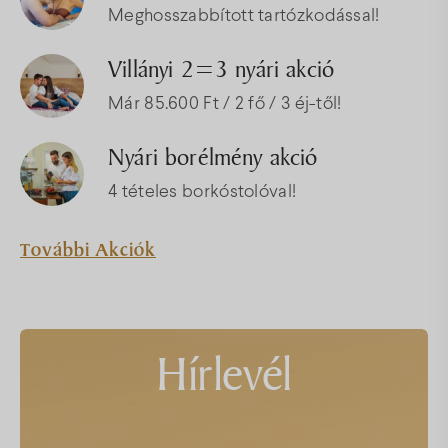
Meghosszabbított tartózkodással!
Villányi 2=3 nyári akció
Már 85.600 Ft / 2 fő / 3 éj-től!
Nyári borélmény akció
4 tételes borkóstolóval!
További Akciók
Hírlevél