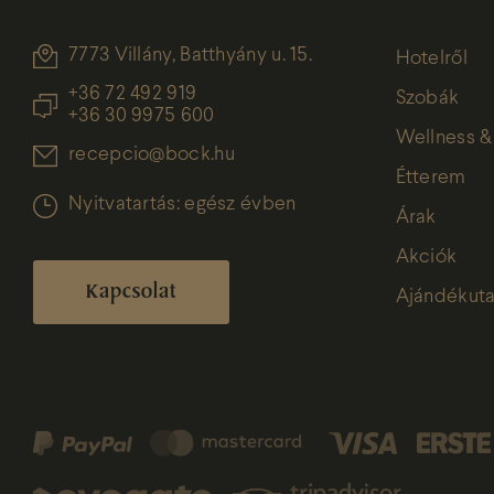
7773 Villány, Batthyány u. 15.
Hotelről
+36 72 492 919
Szobák
+36 30 9975 600
Wellness &
recepcio@bock.hu
Étterem
Nyitvatartás: egész évben
Árak
Akciók
Kapcsolat
Ajándékuta