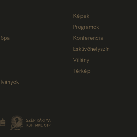
Képek
Programok
 Spa
Konferencia
Esküvőhelyszín
Villány
Térkép
lványok