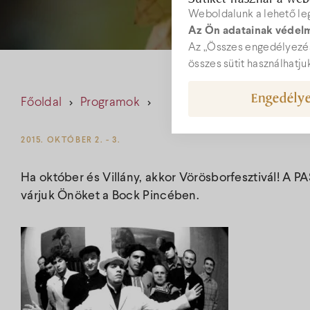
Weboldalunk a lehető le
Az Ön adatainak védelm
W
Az „Összes engedélyezés
összes sütit használhatju
Engedélye
Főoldal
Programok
hot
+36
2015. OKTÓBER 2. - 3.
Ha október és Villány, akkor Vörösborfesztivál! A PA
várjuk Önöket a Bock Pincében.