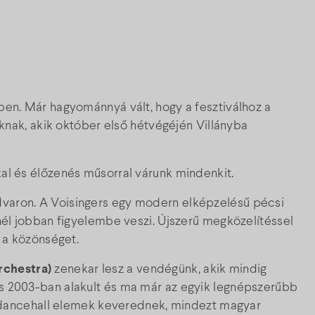
ben. Már hagyománnyá vált, hogy a fesztiválhoz a
oknak, akik október első hétvégéjén Villányba
al és élőzenés műsorral várunk mindenkit.
dvaron. A Voisingers egy modern elképzelésű pécsi
nél jobban figyelembe veszi. Újszerű megközelítéssel
a a közönséget.
rchestra)
zenekar lesz a vendégünk, akik mindig
s 2003-ban alakult és ma már az egyik legnépszerűbb
e, dancehall elemek keverednek, mindezt magyar