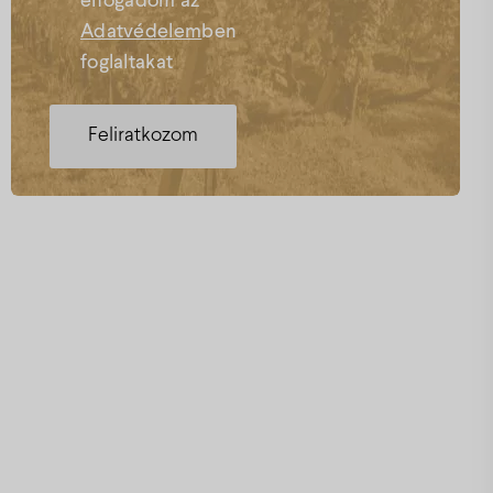
elfogadom az
Adatvédelem
ben
foglaltakat