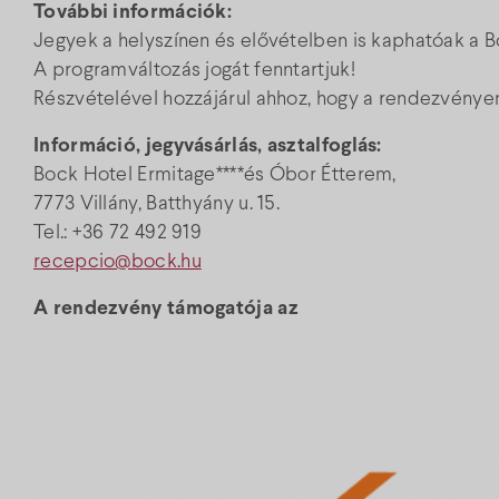
További információk:
Jegyek a helyszínen és elővételben is kaphatóak a B
A programváltozás jogát fenntartjuk!
Részvételével hozzájárul ahhoz, hogy a rendezvényen
Információ, jegyvásárlás, asztalfoglás:
Bock Hotel Ermitage****és Óbor Étterem,
7773 Villány, Batthyány u. 15.
Tel.: +36 72 492 919
recepcio@bock.hu
A rendezvény támogatója az