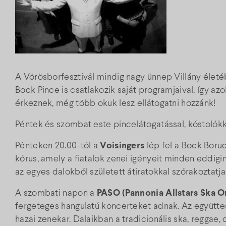
A Vörösborfesztivál mindig nagy ünnep Villány életé
Bock Pince is csatlakozik saját programjaival, így az
érkeznek, még több okuk lesz ellátogatni hozzánk!
Péntek és szombat este pincelátogatással, kóstolókk
Pénteken 20.00-tól a
Voisingers
lép fel a Bock Boru
kórus, amely a fiatalok zenei igényeit minden eddigi
az egyes dalokból született átiratokkal szórakoztatj
A szombati napon a
PASO (Pannonia Allstars Ska O
fergeteges hangulatú koncerteket adnak. Az együtte
hazai zenekar. Dalaikban a tradicionális ska, regga