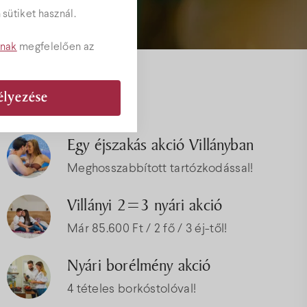
sütiket használ.
tnak
megfelelően az
Akciók
élyezése
ványok
Egy éjszakás akció Villányban
Meghosszabbított tartózkodással!
Villányi 2=3 nyári akció
Már 85.600 Ft / 2 fő / 3 éj-től!
Nyári borélmény akció
4 tételes borkóstolóval!