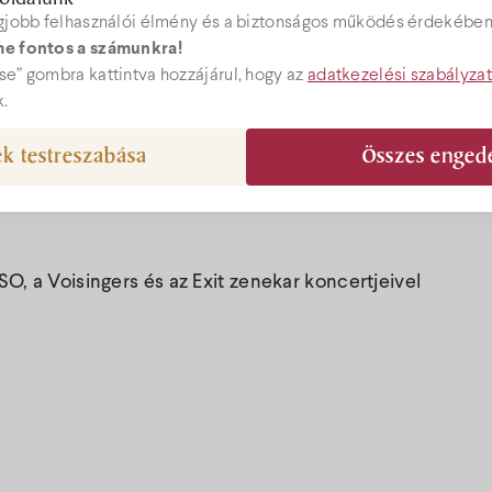
gjobb felhasználói élmény és a biztonságos működés érdekében 
e fontos a számunkra!
Árak
ebshop
e” gombra kattintva hozzájárul, hogy az
adatkezelési szabályza
k.
Akciók
k testreszabása
Összes enged
el@bock.hu
Ajándékutal
 72 492 919
SO, a Voisingers és az Exit zenekar koncertjeivel
Programok