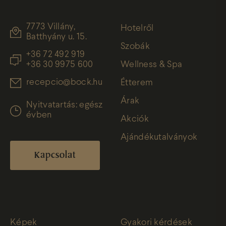
7773 Villány,
Hotelről
Batthyány u. 15.
Szobák
+36 72 492 919
+36 30 9975 600
Wellness & Spa
recepcio@bock.hu
Étterem
Árak
Nyitvatartás: egész
évben
Akciók
Ajándékutalványok
Kapcsolat
Képek
Gyakori kérdések