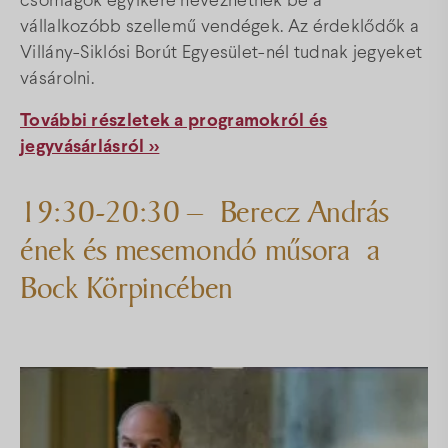
csomagok egyikére nevezhetnek be a
vállalkozóbb szellemű vendégek. Az érdeklődők a
Villány-Siklósi Borút Egyesület-nél tudnak jegyeket
vásárolni.
További részletek a programokról és
jegyvásárlásról >>
19:30-20:30 – Berecz András
ének és mesemondó műsora a
Bock Körpincében