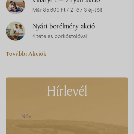
Már 85.600 Ft / 2 fő / 3 éj-től!
Nyári borélmény akció
4 tételes borkóstolóval!
További Akciók
Hírlevél