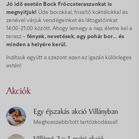
Jó idő esetén Bock Fröccsteraszunkat is
megnyitjuk!
Üde borokkal, frissítő koktélokkal és
zenével várjuk vendégeinket és látogatóinkat
14:00-21:00 között. Ahogy lemegy a nap, életre kel a
terasz –
fények, nevetések, egy pohár bor… és
minden a helyére kerül.
Indítsuk együtt a szezont ezen az igazán különleges
estén!
Akciók
Egy éjszakás akció Villányban
Meghosszabbított tartózkodással!
Villányi 2=3 nyári akció