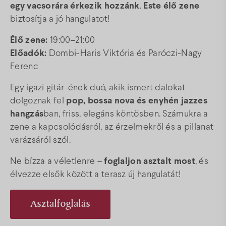
egy vacsorára érkezik hozzánk
.
Este élő zene
biztosítja a jó hangulatot!
Élő zene:
19:00–21:00
Előadók:
Dombi-Haris Viktória és Paróczi-Nagy
Ferenc
Egy igazi gitár-ének duó, akik ismert dalokat
dolgoznak fel
pop, bossa nova és enyhén jazzes
hangzás
ban, friss, elegáns köntösben. Számukra a
zene a kapcsolódásról, az érzelmekről és a pillanat
varázsáról szól.
Ne bízza a véletlenre –
foglaljon asztalt most
, és
élvezze elsők között a terasz új hangulatát!
Asztalfoglalás