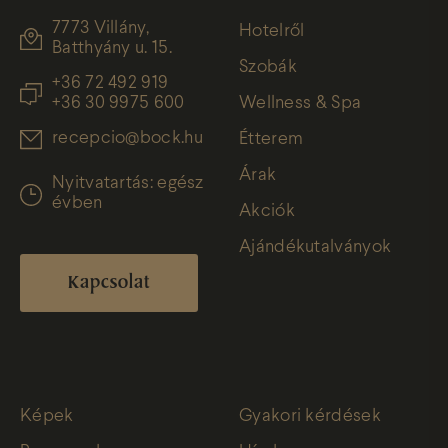
7773 Villány,
Hotelről
Batthyány u. 15.
Szobák
+36 72 492 919
+36 30 9975 600
Wellness & Spa
recepcio@bock.hu
Étterem
Árak
Nyitvatartás: egész
évben
Akciók
Ajándékutalványok
Kapcsolat
Képek
Gyakori kérdések