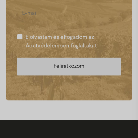
Elolvastam és elfogadom az
Adatvédelem
ben foglaltakat