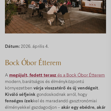
Térkép
Gyakori kérdések
Facebook
Instagram
Youtube
Dátum:
2026. április 4.
Bock Óbor Étterem
A
megújult, fedett terasz
és a Bock Óbor Étterem
modern, barátságos és élményközpontú
környezetben
várja visszatérő és új vendégeit
.
Kiváló séfjeink
gondoskodnak arról, hogy
fenséges ízek
kel és maradandó gasztronómiai
élményekkel gazdagodjon –
akár egy ebédre, akár