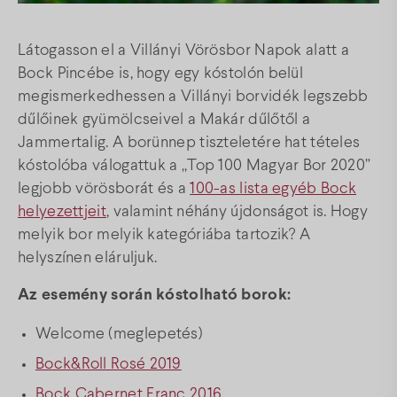
Térkép
Látogasson el a Villányi Vörösbor Napok alatt a
Bock Pincébe is, hogy egy kóstolón belül
Gyakori kérdések
megismerkedhessen a Villányi borvidék legszebb
dűlőinek gyümölcseivel a Makár dűlőtől a
Jammertalig. A borünnep tiszteletére hat tételes
Facebook
Instagram
Youtube
kóstolóba válogattuk a „Top 100 Magyar Bor 2020”
legjobb vörösborát és a
100-as lista egyéb Bock
helyezettjeit
, valamint néhány újdonságot is. Hogy
melyik bor melyik kategóriába tartozik? A
helyszínen eláruljuk.
Az esemény során kóstolható borok:
Welcome (meglepetés)
Bock&Roll Rosé 2019
Bock Cabernet Franc 2016