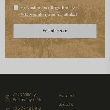
Elolvastam és elfogadom az
Adatvédelem
ben foglaltakat
7773 Villány,
Hotelről
Batthyány u. 15.
Szobák
+36 72 492 919