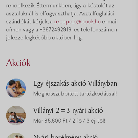
rendelkezik Éttermünkben, úgy a kóstolót az
asztaluknál is elfogyaszthatja. Asztalfoglalási
szándékát kérjük, a
recepcio@bock.hu
e-mail
címen vagy a +3672492919-es telefonszámon
jelezze legkésőbb október 1-ig.
Akciók
Egy éjszakás akció Villányban
Meghosszabbított tartózkodással!
Villányi 2=3 nyári akció
Már 85.600 Ft / 2 fő / 3 éj-től!
Nyári borélmény akció