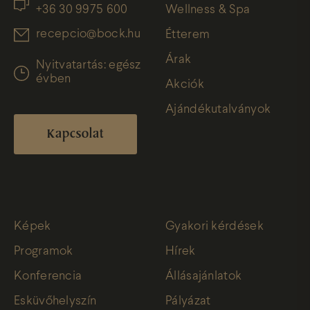
+36 30 9975 600
Wellness & Spa
recepcio@bock.hu
Étterem
Árak
Nyitvatartás: egész
évben
Akciók
Ajándékutalványok
Kapcsolat
Képek
Gyakori kérdések
Programok
Hírek
Konferencia
Állásajánlatok
Esküvőhelyszín
Pályázat