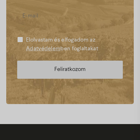
Elolvastam és elfogadom az
Adatvédelem
ben foglaltakat