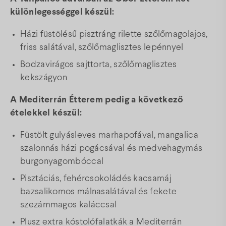
különlegességgel készül:
Házi füstölésű pisztráng rilette szőlőmagolajos,
friss salátával, szőlőmaglisztes lepénnyel
Bodzavirágos sajttorta, szőlőmaglisztes
kekszágyon
A Mediterrán Étterem pedig a következő
ételekkel készül:
Füstölt gulyásleves marhapofával, mangalica
szalonnás házi pogácsával és medvehagymás
burgonyagombóccal
Pisztáciás, fehércsokoládés kacsamáj
bazsalikomos málnasalátával és fekete
szezámmagos kaláccsal
Plusz extra kóstolófalatkák a Mediterrán