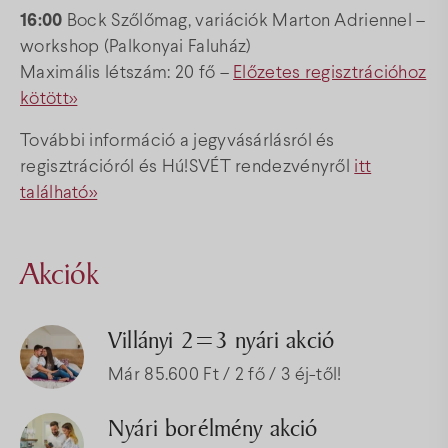
16:00
Bock Szőlőmag, variációk Marton Adriennel –
workshop (Palkonyai Faluház)
Maximális létszám: 20 fő –
Előzetes regisztrációhoz
kötött>>
További információ a jegyvásárlásról és
regisztrációról és Hú!SVÉT rendezvényről
itt
található>>
Akciók
Villányi 2=3 nyári akció
Már 85.600 Ft / 2 fő / 3 éj-től!
Nyári borélmény akció