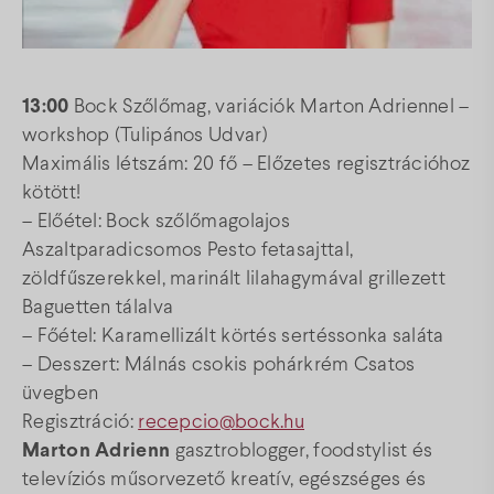
13:00
Bock Szőlőmag, variációk Marton Adriennel –
workshop (Tulipános Udvar)
Maximális létszám: 20 fő – Előzetes regisztrációhoz
kötött!
– Előétel: Bock szőlőmagolajos
Aszaltparadicsomos Pesto fetasajttal,
zöldfűszerekkel, marinált lilahagymával grillezett
Baguetten tálalva
– Főétel: Karamellizált körtés sertéssonka saláta
– Desszert: Málnás csokis pohárkrém Csatos
üvegben
Regisztráció:
recepcio@bock.hu
Marton Adrienn
gasztroblogger, foodstylist és
televíziós műsorvezető kreatív, egészséges és