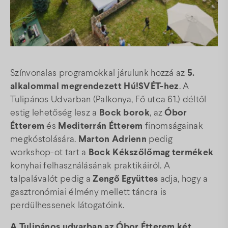
Térkép
Gyakori kérdések
Színvonalas programokkal járulunk hozzá az
5.
alkalommal megrendezett Hú!SVÉT-hez
. A
Facebook
Instagram
Youtube
Tulipános Udvarban (Palkonya, Fő utca 61.) déltől
estig lehetőség lesz a
Bock borok
, az
Óbor
Étterem
és
Mediterrán Étterem
finomságainak
megkóstolására.
Marton Adrienn
pedig
workshop-ot tart a
Bock Kékszőlőmag termékek
konyhai felhasználásának praktikáiról. A
talpalávalót pedig a
Zengő Együttes
adja, hogy a
gasztronómiai élmény mellett táncra is
perdülhessenek látogatóink.
A Tulipános udvarban az Óbor Étterem két