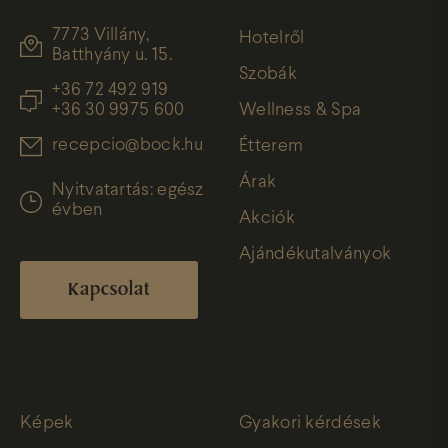
7773 Villány,
Hotelről
Batthyány u. 15.
Szobák
+36 72 492 919
+36 30 9975 600
Wellness & Spa
recepcio@bock.hu
Étterem
Árak
Nyitvatartás: egész
évben
Akciók
Ajándékutalványok
Kapcsolat
Képek
Gyakori kérdések