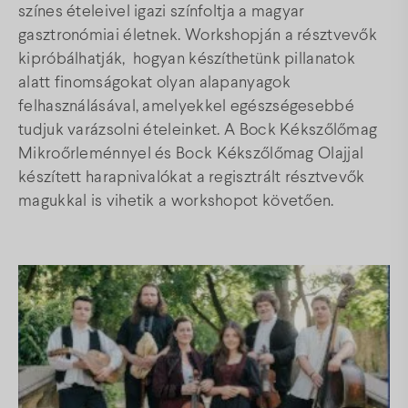
színes ételeivel igazi színfoltja a magyar
gasztronómiai életnek. Workshopján a résztvevők
kipróbálhatják, hogyan készíthetünk pillanatok
alatt finomságokat olyan alapanyagok
felhasználásával, amelyekkel egészségesebbé
tudjuk varázsolni ételeinket. A Bock Kékszőlőmag
Mikroőrleménnyel és Bock Kékszőlőmag Olajjal
készített harapnivalókat a regisztrált résztvevők
magukkal is vihetik a workshopot követően.