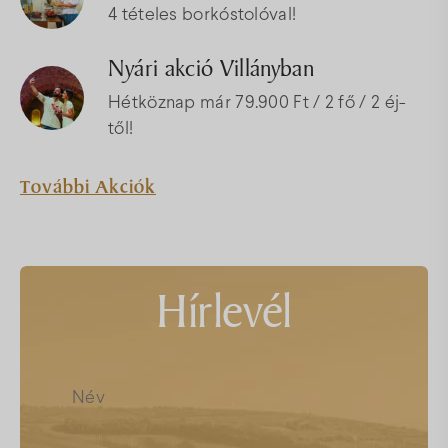
4 tételes borkóstolóval!
Nyári akció Villányban
Hétköznap már 79.900 Ft / 2 fő / 2 éj-
től!
További Akciók
Hírlevél