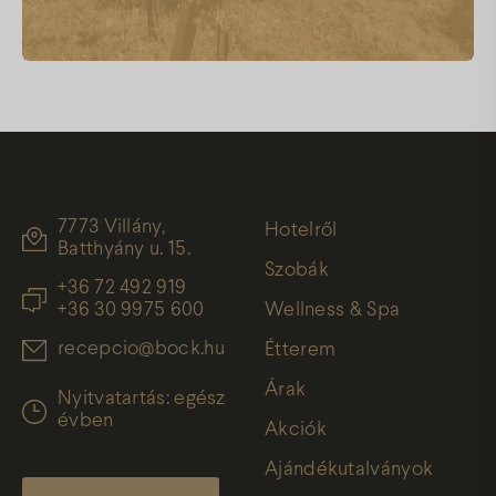
7773 Villány,
Hotelről
Batthyány u. 15.
Szobák
+36 72 492 919
+36 30 9975 600
Wellness & Spa
recepcio@bock.hu
Étterem
Árak
Nyitvatartás: egész
évben
Akciók
Ajándékutalványok