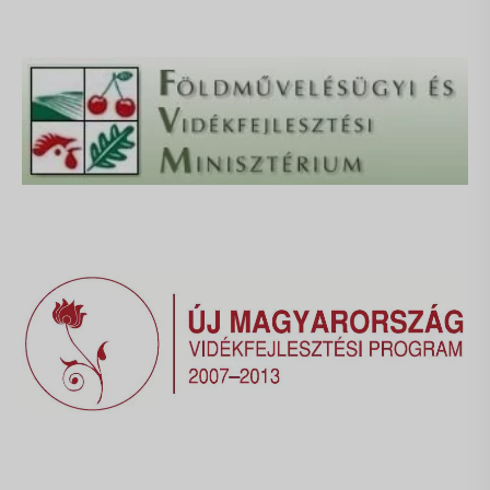
Térkép
Gyakori kérdések
Facebook
Instagram
Youtube